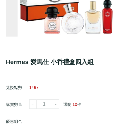
Hermes 愛馬仕 小香禮盒四入組
兌換點數
1467
+
-
購買數量
還剩
10
件
優惠組合