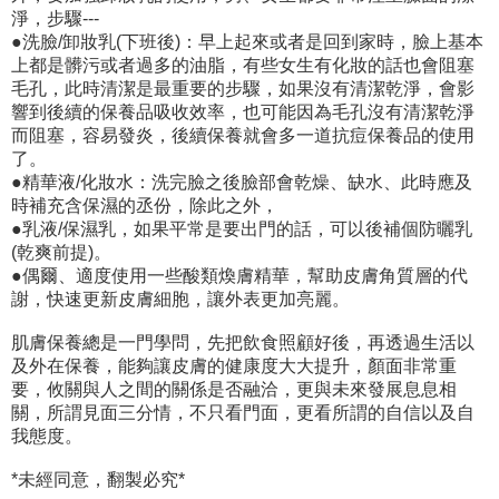
淨，步驟---
●洗臉/卸妝乳(下班後)：早上起來或者是回到家時，臉上基本
上都是髒污或者過多的油脂，有些女生有化妝的話也會阻塞
毛孔，此時清潔是最重要的步驟，如果沒有清潔乾淨，會影
響到後續的保養品吸收效率，也可能因為毛孔沒有清潔乾淨
而阻塞，容易發炎，後續保養就會多一道抗痘保養品的使用
了。
●精華液/化妝水：洗完臉之後臉部會乾燥、缺水、此時應及
時補充含保濕的丞份，除此之外，
●乳液/保濕乳，如果平常是要出門的話，可以後補個防曬乳
(乾爽前提)。
●偶爾、適度使用一些酸類煥膚精華，幫助皮膚角質層的代
謝，快速更新皮膚細胞，讓外表更加亮麗。
肌膚保養總是一門學問，先把飲食照顧好後，再透過生活以
及外在保養，能夠讓皮膚的健康度大大提升，顏面非常重
要，攸關與人之間的關係是否融洽，更與未來發展息息相
關，所謂見面三分情，不只看門面，更看所謂的自信以及自
我態度。
*未經同意，翻製必究*