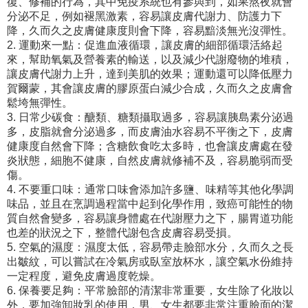
復、修補的行為，其中免疫系統也有參與到，如果熬夜就會
分泌不足，例如褪黑激素，容易讓皮膚代謝力、防護力下
降，久而久之皮膚健康度則會下降，容易黯淡無光沒彈性。
2. 運動來一點：促進血液循環，讓皮膚的細部循環活絡起
來，幫助氧氣及營養素的輸送，以及減少代謝廢物的堆積，
讓皮膚代謝力上升，達到美肌的效果；運動還可以降低壓力
賀爾蒙，其會讓皮膚的膠原蛋白減少合成，久而久之皮膚會
鬆垮無彈性。
3. 日常少碳食：醣類、糖類攝取過多，容易讓胰島素分泌過
多，皮脂就會分泌過多，而皮膚油水容易不平衡之下，皮膚
健康度自然會下降；含糖飲食吃太多時，也會讓皮膚處在發
炎狀態，細胞不健康，自然皮膚就修補不及，容易脆弱而受
傷。
4. 不要重口味：通常口味會添加許多鹽、味精等其他化學調
味品，並且在烹調過程當中起到化學作用，致癌可能性的物
質自然會變多，容易讓身體處在代謝壓力之下，腸胃道功能
也差的狀況之下，整體代謝包含皮膚容易受損。
5. 空氣的濕度：濕度太低，容易帶走臉部水分，久而久之長
出皺紋，可以嘗試在冷氣房或臥室放杯水，讓空氣水份維持
一定程度，避免皮膚過度乾燥。
6. 保養要足夠：平常臉部的清潔非常重要，女生除了化妝以
外，要加強卸妝乳的使用，男、女生都要非常注重臉面的潔