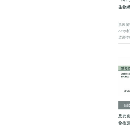
生物
肌透潤
eas
道選擇
需要...
白
想要
物推