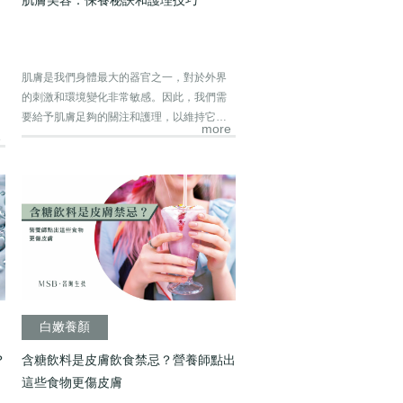
｜
肌膚是我們身體最大的器官之一，對於外界
的刺激和環境變化非常敏感。因此，我們需
要給予肌膚足夠的關注和護理，以維持它的
more
健康和...
e
白嫩養顏
？
含糖飲料是皮膚飲食禁忌？營養師點出
這些食物更傷皮膚