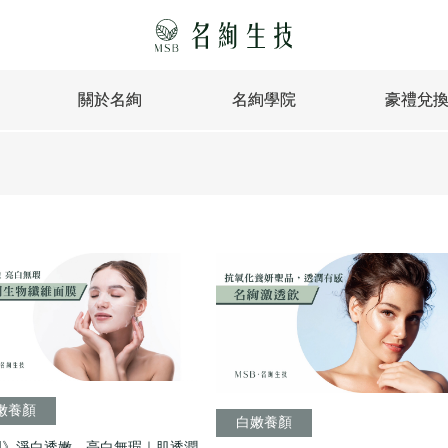
關於名絢
名絢學院
豪禮兌
嫩養顏
白嫩養顏
門》淨白透嫩、亮白無瑕｜肌透潤