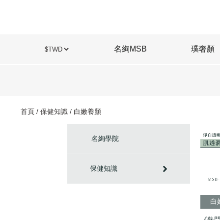
名絢MSB
璞奢顏
首頁
/
保健知識
/ 白嫩養顏
名絢學院
保健知識
腸胃健康
窈窕輕盈
勇猛無比
免疫護盾
美胸潤彈
白嫩養顏
白
《熱