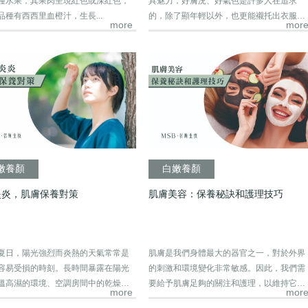
種水果，其果肉呈現紅色或深紅色，
具魅力，好膚況、好氣色是許多人在追求
品種有西西里血橙汁，生長...
的，除了顯年輕以外，也更能襯托出衣服、
more
mor
配件的美...
嫩養顏
白嫩養顏
炎炎，肌膚保養對策
肌膚美容：保養秘訣和護理技巧
夏日，陽光強烈而炎熱的天氣常常是
肌膚是我們身體最大的器官之一，對於外界
容易受損的時刻。長時間暴露在陽光
的刺激和環境變化非常敏感。因此，我們需
溫高濕的環境、空調房間中的乾燥，
要給予肌膚足夠的關注和護理，以維持它的
more
mor
.
健康和...