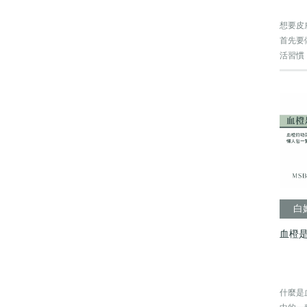
想要皮
首先要
活習慣
能...
白
血橙
什麼是血