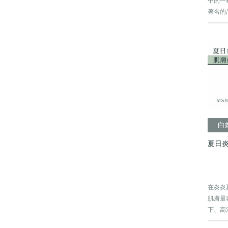
中的一
著名的
白
夏日
在炎炎
肌膚最
下、高
都可能..