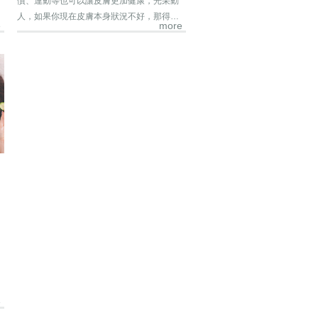
慣、運動等也可以讓皮膚更加健康，光采動
人，如果你現在皮膚本身狀況不好，那得應
e
more
該及時...
e