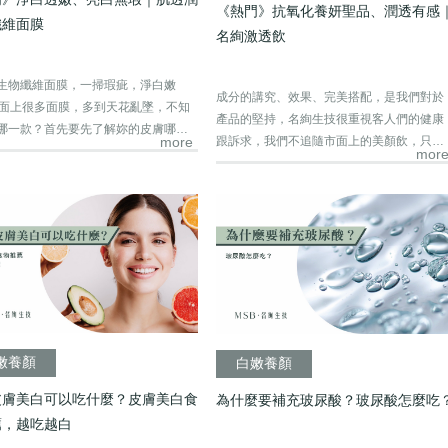
《熱門》抗氧化養妍聖品、潤透有感
纖維面膜
名絢激透飲
生物纖維面膜，一掃瑕疵，淨白嫩
成分的講究、效果、完美搭配，是我們對於
y市面上很多面膜，多到天花亂墜，不知
產品的堅持，名絢生技很重視客人們的健康
哪一款？首先要先了解妳的皮膚哪裡
跟訴求，我們不追隨市面上的美顏飲，只加
more
mor
入大量...
嫩養顏
白嫩養顏
皮膚美白可以吃什麼？皮膚美白食
為什麼要補充玻尿酸？玻尿酸怎麼吃
薦，越吃越白