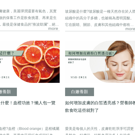
膚健康，美麗彈潤還要有氣色，其實
玻尿酸是什麼?玻尿酸是一種天然存在於人
做的保養工作是飲食挑選、再來是生
組織中的高分子多糖，也被稱為透明質酸。
，最後是保健食品的”推波助瀾”，絕對
它在眼睛、關節、皮膚和其他組織中都有發
more
mor
現。...
嫩養顏
白嫩養顏
是什麼！血橙功效？懶人包一覽
如何增加皮膚的白皙透亮感？營養師
飲食吃這些就對了
橙?血橙（Blood orange）是柑橘屬
愛美是每個人的天性，皮膚乾乾淨淨可謂更