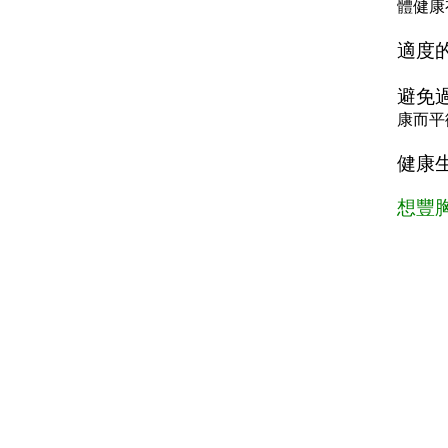
體健康
適度
避免
康而平
健康
想豐